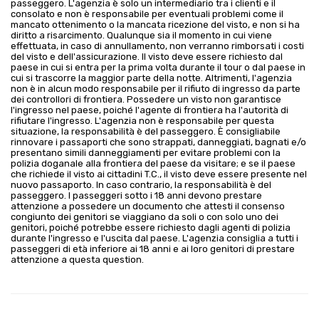
passeggero. L'agenzia è solo un intermediario tra i clienti e il
consolato e non è responsabile per eventuali problemi come il
mancato ottenimento o la mancata ricezione del visto, e non si ha
diritto a risarcimento. Qualunque sia il momento in cui viene
effettuata, in caso di annullamento, non verranno rimborsati i costi
del visto e dell'assicurazione. Il visto deve essere richiesto dal
paese in cui si entra per la prima volta durante il tour o dal paese in
cui si trascorre la maggior parte della notte. Altrimenti, l'agenzia
non è in alcun modo responsabile per il rifiuto di ingresso da parte
dei controllori di frontiera. Possedere un visto non garantisce
l'ingresso nel paese, poiché l'agente di frontiera ha l'autorità di
rifiutare l'ingresso. L'agenzia non è responsabile per questa
situazione, la responsabilità è del passeggero. È consigliabile
rinnovare i passaporti che sono strappati, danneggiati, bagnati e/o
presentano simili danneggiamenti per evitare problemi con la
polizia doganale alla frontiera del paese da visitare; e se il paese
che richiede il visto ai cittadini T.C., il visto deve essere presente nel
nuovo passaporto. In caso contrario, la responsabilità è del
passeggero. I passeggeri sotto i 18 anni devono prestare
attenzione a possedere un documento che attesti il consenso
congiunto dei genitori se viaggiano da soli o con solo uno dei
genitori, poiché potrebbe essere richiesto dagli agenti di polizia
durante l'ingresso e l'uscita dal paese. L'agenzia consiglia a tutti i
passeggeri di età inferiore ai 18 anni e ai loro genitori di prestare
attenzione a questa question.