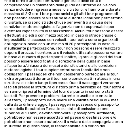
fine di fornire una presentazione generale delle città e
comprendono un commento della guida dall'interno del veicolo
senza includere ingressi a musei o siti storici, e hanno una durata
massima di 2-3 ore. I tour panoramici e gli altri tour programmati
non possono essere realizzati se le autorità locali non permettono
di visitarli, se ci sono strade chiuse per eventi o a causa delle
condizioni meteorologiche, e l'agenzia non è responsabile per
eventuali impossibilità di realizzazione. Alcuni tour possono essere
effettuati a piedi o con mezzi pubblici in caso di strade chiuse o
impossibilità di accesso con veicoli. I tour extra sono organizzati
dall'agenzia locale con un minimo di 20 partecipanti. In caso di
insufficiente partecipazione, i tour non possono essere realizzati
oppure il prezzo, il contenuto e il veicolo utilizzato possono variare
in base al numero di partecipanti. Inoltre, i giorni e gli orari dei tour
possono essere modificati a discrezione della guida in base
all'apertura/chiusura dei musei e dei siti storici e alle condizioni
meteorologiche. I tour supplementari sono facoltativi e non
obbligatori. I passeggeri che non desiderano partecipare ai tour
extra organizzati durante il tour sono considerati in attesa in una
struttura di ristoro lungo il percorso. Questi passeggeri verranno
lasciati presso la struttura di ristoro prima dell'inizio del tour extra e
verranno ripresi al termine del tour dal punto in cui sono stati
lasciati. Per prevenire problemi durante le uscite e le entrate
all'estero, il passaporto deve avere una validità residua di 6 mesi
dalla data di fine viaggio. I passeggeri in possesso di passaporto
verde della Repubblica Turca, le cui date di emissione sono
superiori ai 10 anni, devono rinnovare il passaporto. Altrimenti,
potrebbero non essere accettati nel paese di destinazione e/o
potrebbero non essere autorizzati a volare dalla compagnia aerea
in Turchia. In questo caso, la responsabilità è a carico del