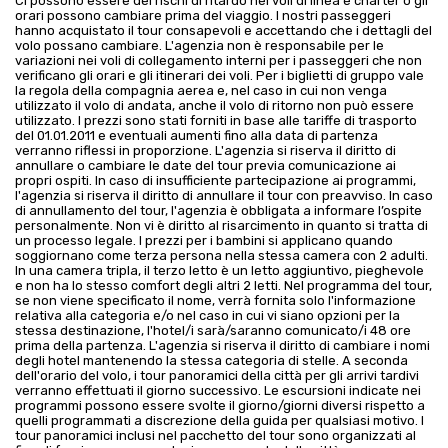
Ci possono essere dei rischi di ritardo nei voli di linea e charter o gli
orari possono cambiare prima del viaggio. I nostri passeggeri
hanno acquistato il tour consapevoli e accettando che i dettagli del
volo possano cambiare. L'agenzia non è responsabile per le
variazioni nei voli di collegamento interni per i passeggeri che non
verificano gli orari e gli itinerari dei voli. Per i biglietti di gruppo vale
la regola della compagnia aerea e, nel caso in cui non venga
utilizzato il volo di andata, anche il volo di ritorno non può essere
utilizzato. I prezzi sono stati forniti in base alle tariffe di trasporto
del 01.01.2011 e eventuali aumenti fino alla data di partenza
verranno riflessi in proporzione. L'agenzia si riserva il diritto di
annullare o cambiare le date del tour previa comunicazione ai
propri ospiti. In caso di insufficiente partecipazione ai programmi,
l'agenzia si riserva il diritto di annullare il tour con preavviso. In caso
di annullamento del tour, l'agenzia è obbligata a informare l’ospite
personalmente. Non vi è diritto al risarcimento in quanto si tratta di
un processo legale. I prezzi per i bambini si applicano quando
soggiornano come terza persona nella stessa camera con 2 adulti.
In una camera tripla, il terzo letto è un letto aggiuntivo, pieghevole
e non ha lo stesso comfort degli altri 2 letti. Nel programma del tour,
se non viene specificato il nome, verrà fornita solo l'informazione
relativa alla categoria e/o nel caso in cui vi siano opzioni per la
stessa destinazione, l'hotel/i sarà/saranno comunicato/i 48 ore
prima della partenza. L'agenzia si riserva il diritto di cambiare i nomi
degli hotel mantenendo la stessa categoria di stelle. A seconda
dell'orario del volo, i tour panoramici della città per gli arrivi tardivi
verranno effettuati il giorno successivo. Le escursioni indicate nei
programmi possono essere svolte il giorno/giorni diversi rispetto a
quelli programmati a discrezione della guida per qualsiasi motivo. I
tour panoramici inclusi nel pacchetto del tour sono organizzati al