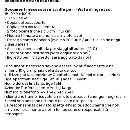
possono entrare in Grecia.
Documenti necessari e tariffe per il Visto d'Ingresso:
18–99 Y= 100 €
0–17 Y= 40 €
- Copia del passaporto
- Copia della carta d'identità
- 2 foto biometriche ( 3,5 cm – 4,5 cm )
- Modulo (firmato a mano) sarà inviato a voi
- Estratto conto bancario (minimo 20.000 ₺ / 400 € di saldo negli
ultimi 3 mesi)
- Assicurazione sanitaria per viaggi all'estero (10 €)
- Prenotazione dell'hotel (sarà aggiunta da noi.)
- Biglietto per il traghetto (sarà aggiunto da noi.)
I documenti necessari devono essere inviati fisicamente a noi
almeno 10 giorni prima della data del tour.
Indirizzo per la spedizione: Camikebir mah. Kemal Arıkan cd. Nezir
Öge Apartmanı Kat1 Ege Tatil Kuşadası – Aydın
Nome del destinatario: Ege Tatil
Azienda: Preferibilmente Yurtiçi Kargo
Numero di telefono: +90 542 343 9343
I clienti che hanno ricevuto un rifiuto dai paesi Schengen negli ultimi
6 mesi non possono ottenere un visto d'ingresso.
La responsabilità del visto spetta all'ospite; i documenti che non
arrivano fisicamente a noi in tempo sono di responsabilità
dell'ospite.