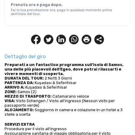
Prenota ora e paga dopo.
Fai la tua prenotazione ora, paga in qualsiasi momento prima
dell'inizio del tour.
Dettaglio del giro
Preparati a un fantastico programma sull'isola di Samos, 
una delle più piacevoli dell'Egeo, dove potrai rilassarti e 
vivere momenti di scoperta.
DURATA DEL TOUR:
 2 Notti 3 Giorni
PARTENZA DA:
 Kuşadası & Seferihisar
ARRIVO A:
 Kuşadası & Seferihisar 
ZONE:
 Samos (2)
MEZZO DI TRASPORTO:
 Catamarano veloce
VISA:
 Visto Schengen / Visto all'ingresso (Nessun visto per 
passaporto verde)
ALOJAMENTO:
 Soggiorno in camera e colazione in un hotel a 3 
stelle a scelta
SERVIZI EXTRA
Procedure per il visto all'ingresso
Assicurazione sanitaria di viaggio obbligatoria per il visto