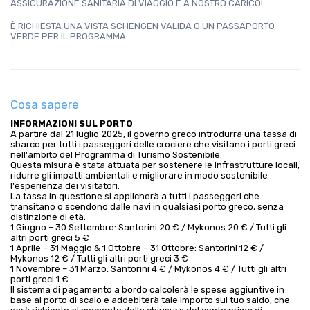
ASSICURAZIONE SANITARIA DI VIAGGIO È A NOSTRO CARICO!
È RICHIESTA UNA VISTA SCHENGEN VALIDA O UN PASSAPORTO 
VERDE PER IL PROGRAMMA.
Cosa sapere
INFORMAZIONI SUL PORTO
A partire dal 21 luglio 2025, il governo greco introdurrà una tassa di
sbarco per tutti i passeggeri delle crociere che visitano i porti greci
nell'ambito del Programma di Turismo Sostenibile.
Questa misura è stata attuata per sostenere le infrastrutture locali,
ridurre gli impatti ambientali e migliorare in modo sostenibile
l'esperienza dei visitatori.
La tassa in questione si applicherà a tutti i passeggeri che
transitano o scendono dalle navi in qualsiasi porto greco, senza
distinzione di età.
1 Giugno – 30 Settembre: Santorini 20 € / Mykonos 20 € / Tutti gli
altri porti greci 5 €
1 Aprile – 31 Maggio & 1 Ottobre – 31 Ottobre: Santorini 12 € /
Mykonos 12 € / Tutti gli altri porti greci 3 €
1 Novembre – 31 Marzo: Santorini 4 € / Mykonos 4 € / Tutti gli altri
porti greci 1 €
Il sistema di pagamento a bordo calcolerà le spese aggiuntive in
base al porto di scalo e addebiterà tale importo sul tuo saldo, che