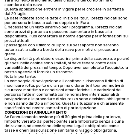
sarà richiesto al momento della chiusura del conto prima di
scendere dalla nave.
Questa applicazione entrerà in vigore per le crociere in partenza
dal 20 luglio.
Le date indicate sono le date di inizio del tour. I prezzi indicati sono
per persona in base a cabine doppie e in Euro.
È necessario un visto all'arrivo per il programma. I prezzi indicati
sono prezzi di partenza e possono aumentare in base alla
disponibilità. Puoi contattare la nostra agenzia per informazioni sui
prezzi attuali.
I passeggeri con il timbro di Cipro sul passaporto non saranno
autorizzati a salire a bordo della nave per motivi di procedura
greca.
Le disponibilità potrebbero esaurirsi prima della scadenza, e poiché
gli spazi nelle cabine sono limitati, si deve tenere conto della
variabilità dei prezzi nel tempo. Dopo aver completato l'acquisto, la
nostra agenzia ti fornirà un riscontro.
Nota Importante:
La compagnia di navigazione e il capitano si riservano il diritto di
modificare rotta, porto e orari prima o durante il tour per motivi di
sicurezza marittima e condizioni atmosferiche. Le variazioni del
percorso fatte in conformità con le normative internazionali di
navigazione e le procedure di sicurezza sono decisioni obbligatorie
e non danno diritto a rimborso. Questa situazione è chiaramente
specificata nel nostro contratto di partecipazione.
CONDIZIONI DI ANNULLAMENTO
Se l'annullamento avviene più di 30 giorni prima della partenza,
l'importo versato dal partecipante sarà rimborsato senza alcuna
detrazione, ad eccezione delle spese legali obbligatorie come
tasse e oneri (assicurazione sanitaria di viaggio obbligatoria,