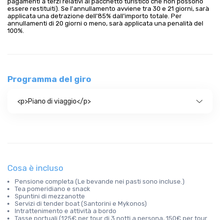
pagamenti a terzi relativi al pacchetto turistico che non possono
essere restituiti). Se l'annullamento avviene tra 30 e 21 giorni, sarà
applicata una detrazione dell'85% dall'importo totale. Per
annullamenti di 20 giorni o meno, sarà applicata una penalità del
100%.
Programma del giro
<p>Piano di viaggio</p>
Cosa è incluso
Pensione completa (Le bevande nei pasti sono incluse.)
Tea pomeridiano e snack
Spuntini di mezzanotte
Servizi di tender boat (Santorini e Mykonos)
Intrattenimento e attività a bordo
Tasse portuali (125€ per tour di 3 notti a persona, 150€ per tour