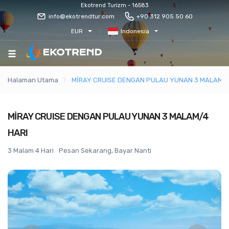
Ekotrend Turizm - 16583
info@ekotrendtur.com
+90 312 905 50 60
EUR
Indonesia
Halaman Utama
MİRAY CRUISE DENGAN PULAU YUNAN 3 MALAM/4
MİRAY CRUISE DENGAN PULAU YUNAN 3 MALAM/4
HARI
3 Malam 4 Hari
Pesan Sekarang, Bayar Nanti