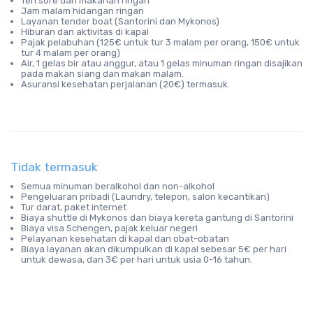
Teh sore dan makanan ringan
Jam malam hidangan ringan
Layanan tender boat (Santorini dan Mykonos)
Hiburan dan aktivitas di kapal
Pajak pelabuhan (125€ untuk tur 3 malam per orang, 150€ untuk
tur 4 malam per orang)
Air, 1 gelas bir atau anggur, atau 1 gelas minuman ringan disajikan
pada makan siang dan makan malam.
Asuransi kesehatan perjalanan (20€) termasuk.
Tidak termasuk
Semua minuman beralkohol dan non-alkohol
Pengeluaran pribadi (Laundry, telepon, salon kecantikan)
Tur darat, paket internet
Biaya shuttle di Mykonos dan biaya kereta gantung di Santorini
Biaya visa Schengen, pajak keluar negeri
Pelayanan kesehatan di kapal dan obat-obatan
Biaya layanan akan dikumpulkan di kapal sebesar 5€ per hari
untuk dewasa, dan 3€ per hari untuk usia 0-16 tahun.