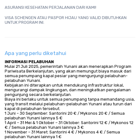
ASURANSI KESEHATAN PERJALANAN DARI KAMI!
VISA SCHENGEN ATAU PASPOR HIJAU YANG VALID DIBUTUHKAN 
UNTUK PROGRAM INI.
Apa yang perlu diketahui
INFORMASI PELABUHAN
Mulai 21 Juli 2025, pemerintah Yunani akan menerapkan Program
Pariwisata Berkelanjutan, yang akan memungut biaya masuk dari
semua penumpang kapal pesiar yang mengunjungi pelabuhan-
pelabuhan Yunani.
Kebijakan ini diterapkan untuk mendukung infrastruktur lokal,
mengurangi dampak lingkungan, dan meningkatkan pengalaman
pengunjung secara berkelanjutan.
Biaya ini berlaku untuk semua penumpang tanpa memandang usia,
yang transit melalui pelabuhan-pelabuhan Yunani atau turun dari
kapal di pelabuhan tersebut.
1 Juni – 30 September: Santorini 20 € / Mykonos 20 € / Semua
pelabuhan Yunani lainnya 5 €
1 April – 31 Mei & 1 Oktober – 31 Oktober: Santorini 12 € / Mykonos 12
€ / Semua pelabuhan Yunani lainnya 3 €
1 November – 31 Maret: Santorini 4 € / Mykonos 4 € / Semua
pelabuhan Yunani lainnya 1 €