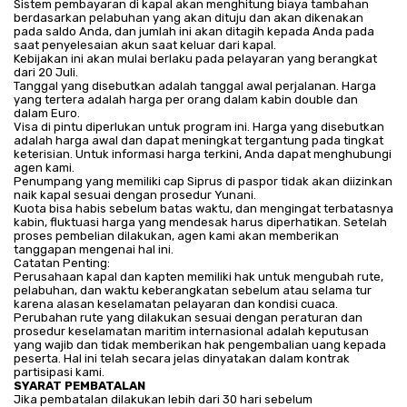
Sistem pembayaran di kapal akan menghitung biaya tambahan
berdasarkan pelabuhan yang akan dituju dan akan dikenakan
pada saldo Anda, dan jumlah ini akan ditagih kepada Anda pada
saat penyelesaian akun saat keluar dari kapal.
Kebijakan ini akan mulai berlaku pada pelayaran yang berangkat
dari 20 Juli.
Tanggal yang disebutkan adalah tanggal awal perjalanan. Harga
yang tertera adalah harga per orang dalam kabin double dan
dalam Euro.
Visa di pintu diperlukan untuk program ini. Harga yang disebutkan
adalah harga awal dan dapat meningkat tergantung pada tingkat
keterisian. Untuk informasi harga terkini, Anda dapat menghubungi
agen kami.
Penumpang yang memiliki cap Siprus di paspor tidak akan diizinkan
naik kapal sesuai dengan prosedur Yunani.
Kuota bisa habis sebelum batas waktu, dan mengingat terbatasnya
kabin, fluktuasi harga yang mendesak harus diperhatikan. Setelah
proses pembelian dilakukan, agen kami akan memberikan
tanggapan mengenai hal ini.
Catatan Penting:
Perusahaan kapal dan kapten memiliki hak untuk mengubah rute,
pelabuhan, dan waktu keberangkatan sebelum atau selama tur
karena alasan keselamatan pelayaran dan kondisi cuaca.
Perubahan rute yang dilakukan sesuai dengan peraturan dan
prosedur keselamatan maritim internasional adalah keputusan
yang wajib dan tidak memberikan hak pengembalian uang kepada
peserta. Hal ini telah secara jelas dinyatakan dalam kontrak
partisipasi kami.
SYARAT PEMBATALAN
Jika pembatalan dilakukan lebih dari 30 hari sebelum