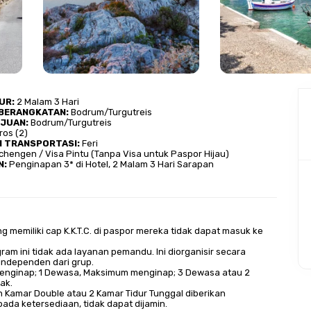
R​:
 2 Malam 3 Hari
BERANGKATAN​:
 Bodrum/Turgutreis
JUAN​:
 Bodrum/Turgutreis
ros (2)
 TRANSPORTASI​:
 Feri
Schengen / Visa Pintu (Tanpa Visa untuk Paspor Hijau)
: 
Penginapan 3* di Hotel, 2 Malam 3 Hari Sarapan
g memiliki cap K.K.T.C. di paspor mereka tidak dapat masuk ke
ram ini tidak ada layanan pemandu. Ini diorganisir secara
independen dari grup.
enginap; 1 Dewasa, Maksimum menginap; 3 Dewasa atau 2
ak.
n Kamar Double atau 2 Kamar Tidur Tunggal diberikan
ada ketersediaan, tidak dapat dijamin.