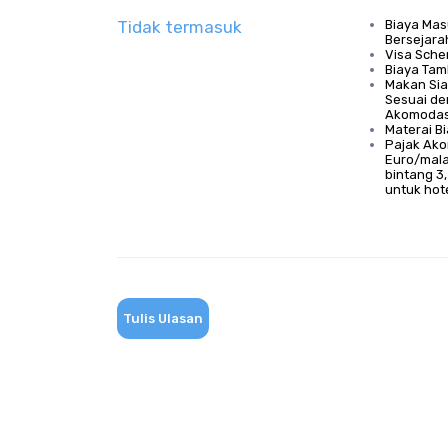
Tidak termasuk
Biaya Ma
Bersejara
Visa Sche
Biaya Tam
Makan Si
Sesuai de
Akomodasi 
Materai B
Pajak Ako
Euro/mal
bintang 3
untuk hot
Tulis Ulasan