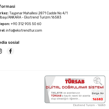
formasi
rkez:
Taşpınar Mahallesi 2871 Cadde No:4/1
lbaşı/ANKARA - Ekotrend Turizm:16583
lepon:
+90 312 905 50 60
rel:
info@ekotrendtur.com
dia sosial
16583
Ekotrend Turizm - 16583