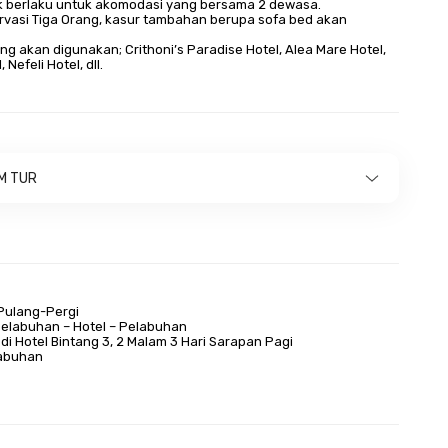
k berlaku untuk akomodasi yang bersama 2 dewasa.
ervasi Tiga Orang, kasur tambahan berupa sofa bed akan
yang akan digunakan;
Crithoni’s Paradise Hotel, Alea Mare Hotel,
 Nefeli Hotel, dll.
M TUR
 Pulang-Pergi
Pelabuhan – Hotel – Pelabuhan
di Hotel Bintang 3, 2 Malam 3 Hari Sarapan Pagi
labuhan