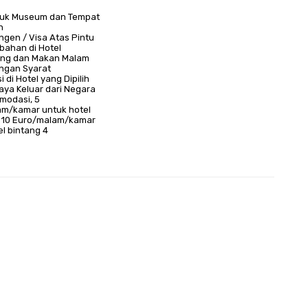
suk Museum dan Tempat
h
ngen / Visa Atas Pintu
bahan di Hotel
ang dan Makan Malam
ngan Syarat
di Hotel yang Dipilih
iaya Keluar dari Negara
modasi, 5
am/kamar untuk hotel
, 10 Euro/malam/kamar
el bintang 4