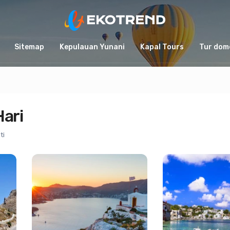
Sitemap
Kepulauan Yunani
Kapal Tours
Tur dom
Hari
ti