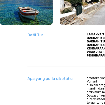
Detil Tur
LAMANYA TU
DAERAH KE
DAERAH TU
DAERAH​:
 Le
KENDARAAN
VISA​​:
 Visa 
PENGINAPAN​
Apa yang perlu diketahui
* Mereka yan
Yunani.
* Dalam prog
mandiri dan 
* Minimum m
Dewasa 1 An
* Permintaa
tergantung p