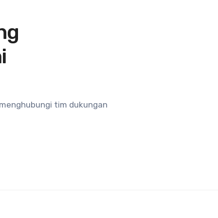
ng
i
t menghubungi tim dukungan