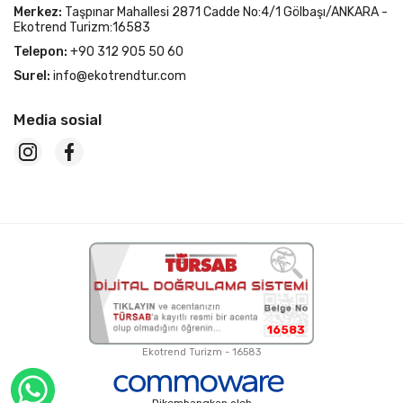
Merkez:
Taşpınar Mahallesi 2871 Cadde No:4/1 Gölbaşı/ANKARA -
Ekotrend Turizm:16583
Telepon:
+90 312 905 50 60
Surel:
info@ekotrendtur.com
Media sosial
16583
Ekotrend Turizm - 16583
Dikembangkan oleh