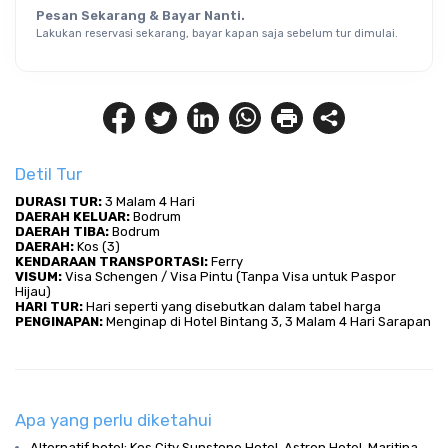
Pesan Sekarang & Bayar Nanti.
Lakukan reservasi sekarang, bayar kapan saja sebelum tur dimulai.
Detil Tur
DURASI TUR:
 3 Malam 4 Hari
DAERAH KELUAR:
 Bodrum
DAERAH TIBA: 
Bodrum
DAERAH:
 Kos (3)
KENDARAAN TRANSPORTASI: 
Ferry
VISUM:
 Visa Schengen / Visa Pintu (Tanpa Visa untuk Paspor 
Hijau)
HARI TUR:
 Hari seperti yang disebutkan dalam tabel harga
PENGINAPAN:
 Menginap di Hotel Bintang 3, 3 Malam 4 Hari Sarapan
Apa yang perlu diketahui
Alternatif hotel; Kos City Sunstone Hotel, Astron Hotel, Maritina