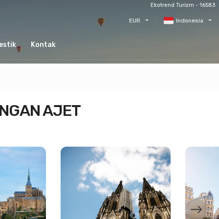
Ekotrend Turizm - 16583
EUR
Indonesia
estik
Kontak
ENGAN AJET