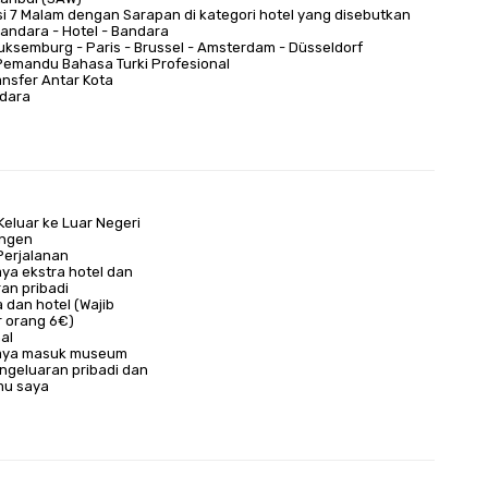
 7 Malam dengan Sarapan di kategori hotel yang disebutkan
Bandara - Hotel - Bandara
Luksemburg - Paris - Brussel - Amsterdam - Düsseldorf
emandu Bahasa Turki Profesional
nsfer Antar Kota
ndara
Keluar ke Luar Negeri
engen
Perjalanan
ya ekstra hotel dan
an pribadi
 dan hotel (Wajib
r orang 6€)
al
aya masuk museum
geluaran pribadi dan
mu saya