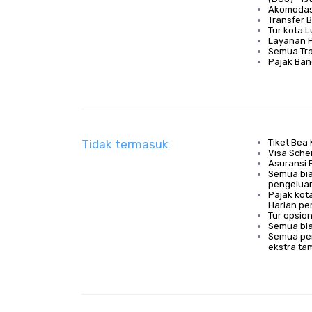
Akomodasi
Transfer 
Tur kota 
Layanan P
Semua Tra
Pajak Ba
Tidak termasuk
Tiket Bea 
Visa Sch
Asuransi 
Semua bia
pengeluar
Pajak kota
Harian pe
Tur opsion
Semua bi
Semua pen
ekstra ta