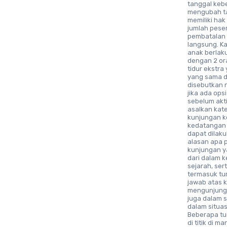
tanggal keb
mengubah ta
memiliki ha
jumlah pese
pembatalan 
langsung. K
anak berlak
dengan 2 ora
tidur ekstra
yang sama de
disebutkan n
jika ada ops
sebelum akt
asalkan kat
kunjungan k
kedatangan 
dapat dilak
alasan apa 
kunjungan y
dari dalam 
sejarah, se
termasuk tu
jawab atas k
mengunjungi
juga dalam s
dalam situas
Beberapa tu
di titik di 