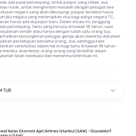
wab ada pada penumpang. Untuk paspor yang robek, aus,
atau rusak, untuk menghindari masalah dengan petugas bea
batasan negara yang akan dikunjungi; paspor tersebut harus
dan jika negara yang menerapkan visa bagi warga negara T.C.,
levan harus ada di paspor baru. Dalam situasi ini, tanggung
ada penumpang. Tamu yang berusia di bawah 18 tahun, saat
erjalanan sendiri atau hanya dengan salah satu orang tua,
erhatikan kemungkinan petugas gereja akan meminta dokumen
ukkan persetujuan bersama orang_tua, sehingga kami
ikan sensitivitas dalam hal ini bagi tamu di bawah 18 tahun
a mereka. Acentemiz, orang-orang yang terdaftar dalam
jalanan telah membaca dan menerima ketentuan ini.
M TUR
wat Kelas Ekonomi Ajet Airlines Istanbul (SAW) - Düsseldorf
stanbul (SAW)