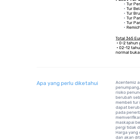
Tur Pe
Tur Be
Tur Br
Tur Par
Tur Pa
Remich
Total 365 E
 • 0-2 tahun 
 • 02-12 tahun mendapatkan diskon 50%. (Jumlah diskon dihitung dari harga 
normal buka
Apa yang perlu diketahui
Acentemiz a
penumpang, 
risiko penu
berubah seb
membeli tur
dapat berub
pada penerb
memverifikas
maskapai ber
pergi tidak 
Harga yang d
dan akan di