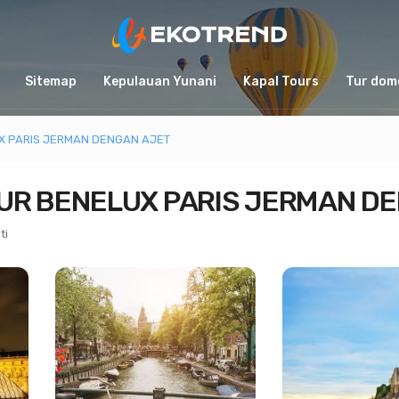
Sitemap
Kepulauan Yunani
Kapal Tours
Tur dom
X PARIS JERMAN DENGAN AJET
UR BENELUX PARIS JERMAN D
ti