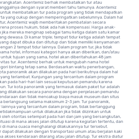
erangkatan. Acentemiz berhak membatalkan tur atau
nggalnya dengan syarat memberi tahu tamunya. Acentemiz
k untuk membatalkan tur pada program yang tidak mendapatkan
rta yang cukup dengan memperingatkan sebelumnya. Dalam hal
tur, Acentemiz wajib memberitakan pembatalan secara
arena proses hukum, tidak ada hak kompensasi. Harga anak-
u jika mereka menginap sebagai tamu ketiga dalam satu kamar
ng dewasa. Di kamar triple; tempat tidur ketiga adalah tempat
 yang dapat dibuka dan ditutup dan tidak memiliki kenyamanan
ngan 2 tempat tidur lainnya. Dalam program tur, jika tidak
ama hotel, informasi kategori hanya akan diberikan, dan/atau
i untuk tujuan yang sama, hotel akan diberitahukan 48 jam
ivitas tur. Acentemiz berhak untuk mengubah nama hotel
egori bintang tetap sama. Berdasarkan waktu penerbangan,
ota panoramik akan dilakukan pada hari berikutnya dalam hal
yang terlambat. Kunjungan yang tercantum dalam program
ukan pada hari-hari lain sesuai keputusan pemandu karena
pun. Tur kota panoramik yang termasuk dalam paket tur adalah
ang dilakukan secara panorama dengan penjelasan pemandu
kendaraan dan tidak mencakup biaya masuk museum dan situs
rta berlangsung selama maksimum 2-3 jam. Tur panoramik,
r lainnya yang tercantum dalam program, tidak bertanggung
etidakmampuan untuk dilakukan jika tidak diizinkan untuk
 oleh otoritas setempat pada hari dan jam yang bersangkutan,
ituasi di mana akses jalan ditutup karena kegiatan tertentu, dan
i di mana cuaca menghalangi dilakukannya tur tersebut.
r dapat dilakukan dengan transportasi umum atau berjalan kaki
mana akses kendaraan dilarang atau jalan ditutup. Tur ekstra diatur