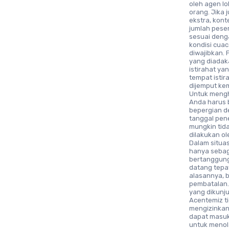
oleh agen lo
orang. Jika 
ekstra, kon
jumlah peser
sesuai deng
kondisi cuac
diwajibkan. 
yang diadak
istirahat ya
tempat istir
dijemput kem
Untuk mengh
Anda harus b
bepergian d
tanggal pene
mungkin tid
dilakukan o
Dalam situa
hanya sebag
bertanggung 
datang tepa
alasannya, b
pembatalan. 
yang dikunju
Acentemiz t
mengizinkan 
dapat masuk 
untuk menola