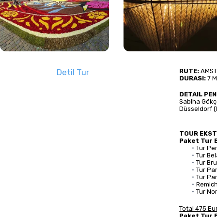
Detil Tur
RUTE:
 AMST
DURASI:
 7 
DETAIL PE
Sabiha Gökçe
Düsseldorf 
TOUR EKS
Paket Tur 
Tur Pe
Tur Be
Tur Br
Tur Par
Tur Pa
Remich
Tur No
Total 475 E
Paket Tur 