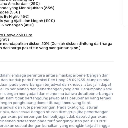
rahu Amsterdam (25€)
landa yang Menakjubkan (85€)
ugges (55€)
is By Night (45€)
ris yang Ajaib dan Megah (110€)
 & Schengen (45€)
uro Hanya 330 Euro
gratis
n dari harga paket tur yang menguntungkan.)
dalah lembaga perantara antara maskapai penerbangan dan
dan tunduk pada Protokol Den Haag 28.09.1955. Mungkin ada
ndaan pada penerbangan terjadwal dan khusus, atau jam dapat
elum perjalanan dan penerbangan yang ada. Penumpang kami
 ini dengan menyadari dan menerima bahwa detail penerbangan
ah. Kami tidak bertanggung jawab atas perubahan yang terjadi
angan penghubung domestik bagi tamu yang tidak
i jadwal dan rute penerbangan. Pada tiket grup, aturan
laku, dan sesuai dengan aturan tiket grup, jika penerbangan
digunakan, penerbangan kembali juga tidak dapat digunakan.
iberikan didasarkan pada tarif pengangkutan per 01.01.2011
teruskan sesuai dengan kenaikan yang mungkin terjadi hingga