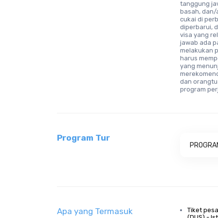
tanggung ja
basah, dan/
cukai di per
diperbarui, 
visa yang re
jawab ada p
melakukan p
harus memp
yang menunj
merekomendas
dan orangtu
program per
Program Tur
PROGRA
Apa yang Termasuk
Tiket pesa
(DUS) - I