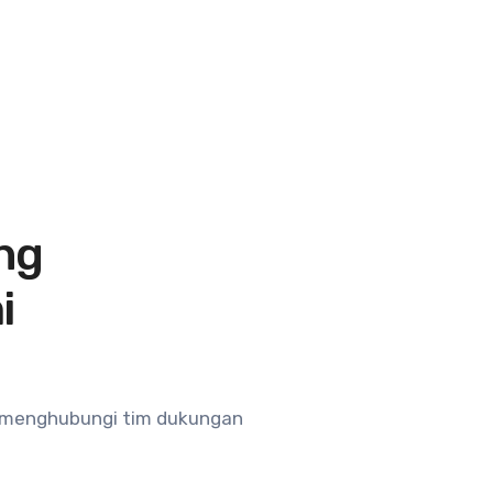
ng
i
t menghubungi tim dukungan