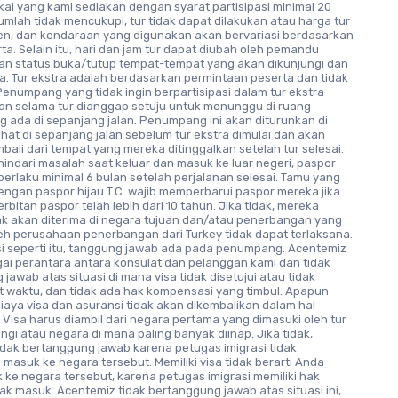
kal yang kami sediakan dengan syarat partisipasi minimal 20
jumlah tidak mencukupi, tur tidak dapat dilakukan atau harga tur
ten, dan kendaraan yang digunakan akan bervariasi berdasarkan
ta. Selain itu, hari dan jam tur dapat diubah oleh pemandu
an status buka/tutup tempat-tempat yang akan dikunjungi dan
a. Tur ekstra adalah berdasarkan permintaan peserta dan tidak
Penumpang yang tidak ingin berpartisipasi dalam tur ekstra
an selama tur dianggap setuju untuk menunggu di ruang
ng ada di sepanjang jalan. Penumpang ini akan diturunkan di
ahat di sepanjang jalan sebelum tur ekstra dimulai dan akan
bali dari tempat yang mereka ditinggalkan setelah tur selesai.
indari masalah saat keluar dan masuk ke luar negeri, paspor
erlaku minimal 6 bulan setelah perjalanan selesai. Tamu yang
engan paspor hijau T.C. wajib memperbarui paspor mereka jika
rbitan paspor telah lebih dari 10 tahun. Jika tidak, mereka
ak akan diterima di negara tujuan dan/atau penerbangan yang
leh perusahaan penerbangan dari Turkey tidak dapat terlaksana.
si seperti itu, tanggung jawab ada pada penumpang. Acentemiz
ai perantara antara konsulat dan pelanggan kami dan tidak
jawab atas situasi di mana visa tidak disetujui atau tidak
t waktu, dan tidak ada hak kompensasi yang timbul. Apapun
iaya visa dan asuransi tidak akan dikembalikan dalam hal
Visa harus diambil dari negara pertama yang dimasuki oleh tur
ngi atau negara di mana paling banyak diinap. Jika tidak,
idak bertanggung jawab karena petugas imigrasi tidak
masuk ke negara tersebut. Memiliki visa tidak berarti Anda
ke negara tersebut, karena petugas imigrasi memiliki hak
k masuk. Acentemiz tidak bertanggung jawab atas situasi ini,