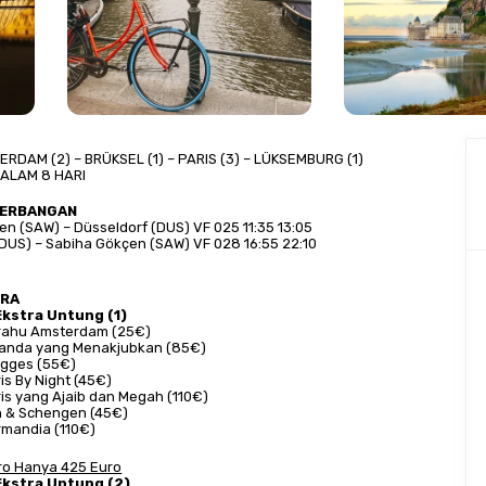
ERDAM (2) – BRÜKSEL (1) – PARIS (3) – LÜKSEMBURG (1)
MALAM 8 HARI
NERBANGAN
n (SAW) – Düsseldorf (DUS) VF 025 11:35 13:05
(DUS) – Sabiha Gökçen (SAW) VF 028 16:55 22:10
TRA
Ekstra Untung (1)
rahu Amsterdam (25€)
landa yang Menakjubkan (85€)
ugges (55€)
is By Night (45€)
ris yang Ajaib dan Megah (110€)
 & Schengen (45€)
rmandia (110€)
uro Hanya 425 Euro
Ekstra Untung (2)