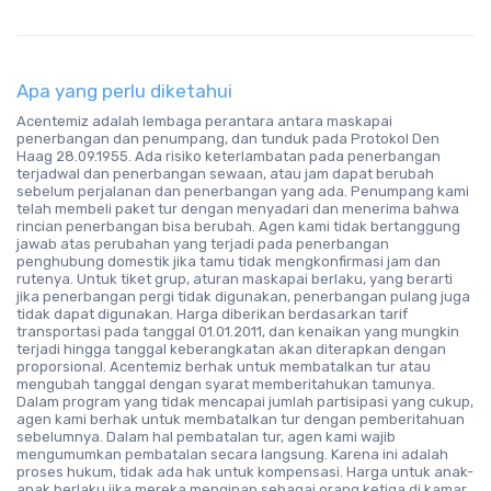
Apa yang perlu diketahui
Acentemiz adalah lembaga perantara antara maskapai
penerbangan dan penumpang, dan tunduk pada Protokol Den
Haag 28.09.1955. Ada risiko keterlambatan pada penerbangan
terjadwal dan penerbangan sewaan, atau jam dapat berubah
sebelum perjalanan dan penerbangan yang ada. Penumpang kami
telah membeli paket tur dengan menyadari dan menerima bahwa
rincian penerbangan bisa berubah. Agen kami tidak bertanggung
jawab atas perubahan yang terjadi pada penerbangan
penghubung domestik jika tamu tidak mengkonfirmasi jam dan
rutenya. Untuk tiket grup, aturan maskapai berlaku, yang berarti
jika penerbangan pergi tidak digunakan, penerbangan pulang juga
tidak dapat digunakan. Harga diberikan berdasarkan tarif
transportasi pada tanggal 01.01.2011, dan kenaikan yang mungkin
terjadi hingga tanggal keberangkatan akan diterapkan dengan
proporsional. Acentemiz berhak untuk membatalkan tur atau
mengubah tanggal dengan syarat memberitahukan tamunya.
Dalam program yang tidak mencapai jumlah partisipasi yang cukup,
agen kami berhak untuk membatalkan tur dengan pemberitahuan
sebelumnya. Dalam hal pembatalan tur, agen kami wajib
mengumumkan pembatalan secara langsung. Karena ini adalah
proses hukum, tidak ada hak untuk kompensasi. Harga untuk anak-
anak berlaku jika mereka menginap sebagai orang ketiga di kamar