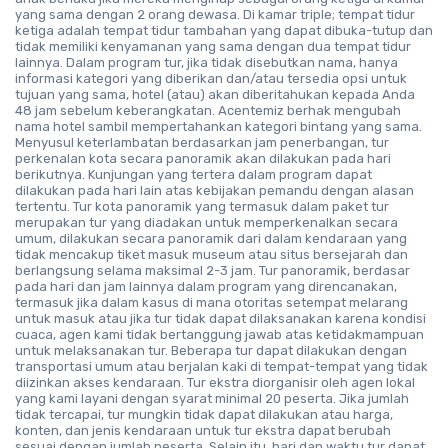
yang sama dengan 2 orang dewasa. Di kamar triple; tempat tidur
ketiga adalah tempat tidur tambahan yang dapat dibuka-tutup dan
tidak memiliki kenyamanan yang sama dengan dua tempat tidur
lainnya. Dalam program tur, jika tidak disebutkan nama, hanya
informasi kategori yang diberikan dan/atau tersedia opsi untuk
tujuan yang sama, hotel (atau) akan diberitahukan kepada Anda
48 jam sebelum keberangkatan. Acentemiz berhak mengubah
nama hotel sambil mempertahankan kategori bintang yang sama.
Menyusul keterlambatan berdasarkan jam penerbangan, tur
perkenalan kota secara panoramik akan dilakukan pada hari
berikutnya. Kunjungan yang tertera dalam program dapat
dilakukan pada hari lain atas kebijakan pemandu dengan alasan
tertentu. Tur kota panoramik yang termasuk dalam paket tur
merupakan tur yang diadakan untuk memperkenalkan secara
umum, dilakukan secara panoramik dari dalam kendaraan yang
tidak mencakup tiket masuk museum atau situs bersejarah dan
berlangsung selama maksimal 2-3 jam. Tur panoramik, berdasar
pada hari dan jam lainnya dalam program yang direncanakan,
termasuk jika dalam kasus di mana otoritas setempat melarang
untuk masuk atau jika tur tidak dapat dilaksanakan karena kondisi
cuaca, agen kami tidak bertanggung jawab atas ketidakmampuan
untuk melaksanakan tur. Beberapa tur dapat dilakukan dengan
transportasi umum atau berjalan kaki di tempat-tempat yang tidak
diizinkan akses kendaraan. Tur ekstra diorganisir oleh agen lokal
yang kami layani dengan syarat minimal 20 peserta. Jika jumlah
tidak tercapai, tur mungkin tidak dapat dilakukan atau harga,
konten, dan jenis kendaraan untuk tur ekstra dapat berubah
sesuai dengan jumlah peserta. Selain itu, hari dan waktu tur dapat