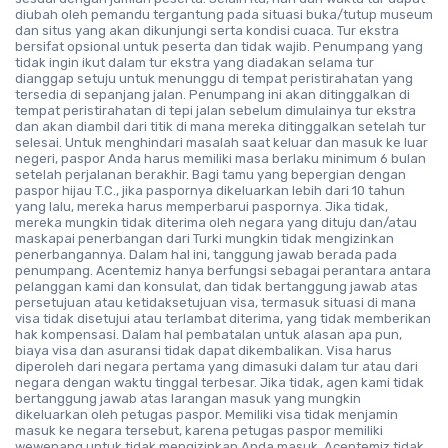
diubah oleh pemandu tergantung pada situasi buka/tutup museum
dan situs yang akan dikunjungi serta kondisi cuaca. Tur ekstra
bersifat opsional untuk peserta dan tidak wajib. Penumpang yang
tidak ingin ikut dalam tur ekstra yang diadakan selama tur
dianggap setuju untuk menunggu di tempat peristirahatan yang
tersedia di sepanjang jalan. Penumpang ini akan ditinggalkan di
tempat peristirahatan di tepi jalan sebelum dimulainya tur ekstra
dan akan diambil dari titik di mana mereka ditinggalkan setelah tur
selesai. Untuk menghindari masalah saat keluar dan masuk ke luar
negeri, paspor Anda harus memiliki masa berlaku minimum 6 bulan
setelah perjalanan berakhir. Bagi tamu yang bepergian dengan
paspor hijau T.C., jika paspornya dikeluarkan lebih dari 10 tahun
yang lalu, mereka harus memperbarui paspornya. Jika tidak,
mereka mungkin tidak diterima oleh negara yang dituju dan/atau
maskapai penerbangan dari Turki mungkin tidak mengizinkan
penerbangannya. Dalam hal ini, tanggung jawab berada pada
penumpang. Acentemiz hanya berfungsi sebagai perantara antara
pelanggan kami dan konsulat, dan tidak bertanggung jawab atas
persetujuan atau ketidaksetujuan visa, termasuk situasi di mana
visa tidak disetujui atau terlambat diterima, yang tidak memberikan
hak kompensasi. Dalam hal pembatalan untuk alasan apa pun,
biaya visa dan asuransi tidak dapat dikembalikan. Visa harus
diperoleh dari negara pertama yang dimasuki dalam tur atau dari
negara dengan waktu tinggal terbesar. Jika tidak, agen kami tidak
bertanggung jawab atas larangan masuk yang mungkin
dikeluarkan oleh petugas paspor. Memiliki visa tidak menjamin
masuk ke negara tersebut, karena petugas paspor memiliki
wewenang untuk tidak mengizinkan Anda masuk. Acentemiz tidak