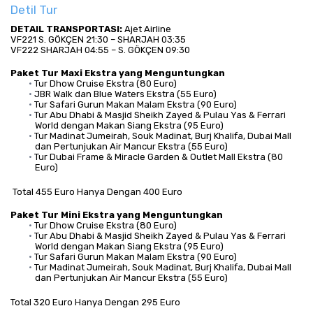
Detil Tur
DETAIL TRANSPORTASI:
 Ajet Airline
VF221 S. GÖKÇEN 21:30 – SHARJAH 03:35
VF222 SHARJAH 04:55 – S. GÖKÇEN 09:30
Paket Tur Maxi Ekstra yang Menguntungkan
Tur Dhow Cruise Ekstra (80 Euro)
JBR Walk dan Blue Waters Ekstra (55 Euro)
Tur Safari Gurun Makan Malam Ekstra (90 Euro)
Tur Abu Dhabi & Masjid Sheikh Zayed & Pulau Yas & Ferrari 
World dengan Makan Siang Ekstra (95 Euro)
Tur Madinat Jumeirah, Souk Madinat, Burj Khalifa, Dubai Mall 
dan Pertunjukan Air Mancur Ekstra (55 Euro)
Tur Dubai Frame & Miracle Garden & Outlet Mall Ekstra (80 
Euro)
 Total 455 Euro Hanya Dengan 400 Euro
Paket Tur Mini Ekstra yang Menguntungkan
Tur Dhow Cruise Ekstra (80 Euro)
Tur Abu Dhabi & Masjid Sheikh Zayed & Pulau Yas & Ferrari 
World dengan Makan Siang Ekstra (95 Euro)
Tur Safari Gurun Makan Malam Ekstra (90 Euro)
Tur Madinat Jumeirah, Souk Madinat, Burj Khalifa, Dubai Mall 
dan Pertunjukan Air Mancur Ekstra (55 Euro)
Total 320 Euro Hanya Dengan 295 Euro