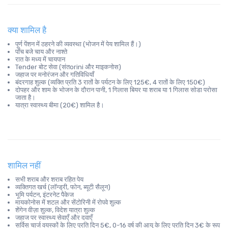
क्या शामिल है
पूर्ण पेंशन में ठहरने की व्यवस्था (भोजन में पेय शामिल हैं।)
पाँच बजे चाय और नाश्ते
रात के मध्य में चायपान
Tender बोट सेवा (संतorini और माइकनोस)
जहाज पर मनोरंजन और गतिविधियाँ
बंदरगाह शुल्क (व्यक्ति प्रति 3 रातों के पर्यटन के लिए 125€, 4 रातों के लिए 150€)
दोपहर और शाम के भोजन के दौरान पानी, 1 गिलास बियर या शराब या 1 गिलास सोडा परोसा
जाता है।
यात्रा स्वास्थ्य बीमा (20€) शामिल है।
शामिल नहीं
सभी शराब और शराब रहित पेय
व्यक्तिगत खर्च (लॉन्ड्री, फोन, ब्यूटी सैलून)
भूमि पर्यटन, इंटरनेट पैकेज
मायकोनोस में शटल और सेंटोरिनी में रोपवे शुल्क
शेंगेन वीज़ा शुल्क, विदेश यात्रा शुल्क
जहाज पर स्वास्थ्य सेवाएँ और दवाएँ
सर्विस चार्ज वयस्कों के लिए प्रति दिन 5€, 0-16 वर्ष की आयु के लिए प्रति दिन 3€ के रूप