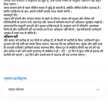
जिनके पास पासपोर्ट में साइप्रस की मुहर है, उन्हें ग्रीक नियमों के अनुसार जहाज में नहीं चढ़ने
दिया जाएगा।
समय समाप्त होने से पहले सीमित मात्रा में वृद्धि हो सकती है, क्योंकि सीमित केबिन उपलब्ध हैं।
खरीद प्रक्रिया के बाद, हमारी एजेंसी आपके साथ संपर्क करेगी।
महत्वपूर्ण नोट:
जहाज की कंपनी और कप्तान यात्रा से पहले या दौरान, यात्रा की सुरक्षा और मौसम की
परिस्थितियों के कारण मार्ग, बंदरगाह और समय में परिवर्तन करने का अधिकार सुरक्षित रखते हैं।
अंतरराष्ट्रीय समुद्री कानूनों और सुरक्षा प्रक्रियाओं के अनुसार मार्ग में परिवर्तन, आवश्यक
निर्णय हैं और प्रतिभागी को धन वापस करने का अधिकार नहीं देते हैं। यह शर्तें हमारी भागीदारी
अनुबंध में स्पष्ट रूप से वर्णित हैं।
रद्दीकरण शर्तें
यदि यात्रा की तारीख से 30 दिनों से अधिक हैं, तो किसी भी कटौती के बिना, प्रतिभागी द्वारा
भुगतान की गई राशि को वापस किया जाएगा, जब तक कि वह अनिवार्य कर, शुल्क और इसी तरह
के कानूनी दायित्वों (अनिवार्य यात्रा स्वास्थ्य बीमा, पैकेज टूर से संबंधित तीसरे पक्ष को की गई
और वापस न की जाने वाली भुगतान) से संबंधित न हो। 30 - 21 दिन में कुल राशि से 85% की
कटौती की जाएगी। 20 दिन और उससे कम में 100% की दंड लगाया जाएगा।
भ्रमण कार्यक्रम
यात्रा योजना