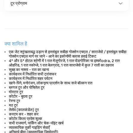
टूर प्रोग्राम
क्या शामिल है
एक जेट श्रृंखलाबद्ध उड़ान से इस्तांबुल सबीहा गोक्सेन एचएल / साराजेवो / इस्तांबुल सबीहा
गोक्सेन एचएल मार्ग पर जाने - आने का इकोनॉमी क्लास हवाई टिकट
4* और 5* होटल श्रेणी में 1 रात मेजुगोरजे, 1 रात पोडगोरिका या इश्कोodra, 2 रात
ओहरिड, 1 रात स्कोप्जे, 1 रात बेलग्राद, 1 रात साराजेवो में कुल 7 रातों का ठहराव
सुबह का नाश्ता - रात का खाना
कार्यक्रम में निर्धारित सभी ट्रांसफर
कार्यक्रम में निर्धारित शहर पर्यटन
खाने-पिने, मनोरंजन, लोकनृत्य प्रदर्शन के साथ सजे बॉल्कन रात
ब्लगज टूर और पोचितेल टूर
मोस्टार टूर
कोटोर - बुदवा टूर
रेस्ना टूर
मठ टूर
तेतोव (कालकंडेल) टूर
कस्टम कर - शहर कर
कोटोर किला प्रवेश शुल्क
सभी राजमार्ग, पार्किंग और चेक-पॉइंट खर्च
व्यावसायिक तुर्की गाइडिंग सेवाएँ
अनिवार्य बीमा (व्यावसायिक जिम्मेदारी)