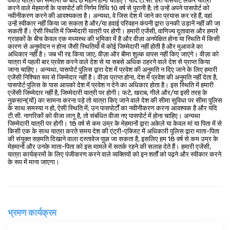
वैधता यात्रा की समाप्ति के बाद 6 महीने होनी चाहिए। यदि टी.सी. हरा पासपोर्ट लेकर यात्रा
करने वाले मेहमानों के पासपोर्ट की निर्गम तिथि 10 वर्ष से पुरानी है; तो उन्हें अपने पासपोर्ट को
नवीनीकरण करने की आवश्यकता है। अन्यथा, वे जिस देश में जाने का प्रयास कर रहे हैं, वहां
उन्हें स्वीकार नहीं किया जा सकता है और/या हवाई परिवहन कंपनी द्वारा उनकी उड़ानें नहीं की जा
सकती हैं। ऐसी स्थिति में जिम्मेदारी यात्री पर होगी। हमारी एजेंसी, वाणिज्य दूतावास और हमारे
ग्राहकों के बीच केवल एक मध्यस्थ की भूमिका में है और वीज़ा अनपेक्षित होना या स्थिति में किसी
कारण से अनुमोदन न होना जैसी स्थितियों में कोई जिम्मेदारी नहीं होती है और मुआवजे का
अधिकार नहीं है। जब भी रद्द किया जाए, वीज़ा और बीमा शुल्क वापस नहीं किए जाएंगे। वीज़ा को
यात्रा में पहली बार प्रवेश करने वाले देश से या सबसे अधिक ठहरने वाले देश से प्राप्त किया
जाना चाहिए। अन्यथा, पासपोर्ट पुलिस द्वारा देश में प्रवेश की अनुमति न दिए जाने के लिए हमारी
एजेंसी निश्चित रूप से जिम्मेदार नहीं है। वीज़ा प्राप्त होना, देश में प्रवेश की अनुमति नहीं देता है,
पासपोर्ट पुलिस के पास आपको देश में प्रवेश न देने का अधिकार होता है। इस स्थिति में हमारी
एजेंसी जिम्मेदार नहीं है, जिम्मेदारी यात्री पर होगी। फटे, खराब, गीले और/या इसी तरह के
नुकसान(यों) का सामना करना पड़े तो यात्रा किए जाने वाले देश की सीमा सुविधा पर सीमा पुलिस
के साथ समस्या न हो, ऐसी स्थिति में; उन पासपोर्टों का नवीनीकरण करना आवश्यक है और यदि
टी.सी. नागरिकों को वीजा लागू है, तो संबंधित वीजा नए पासपोर्ट में होना चाहिए। अन्यथा
जिम्मेदारी यात्री पर होगी। 18 वर्ष से कम उम्र के मेहमानों द्वारा अकेले या केवल मां या पिता में से
किसी एक के साथ यात्रा करते समय देश की एंट्री-एक्जिट में अधिकारी पुलिस द्वारा माता-पिता
की संयुक्त सहमति दिखाने वाला दस्तावेज पूछा जा सकता है, इसलिए हम 18 वर्ष से कम उम्र के
मेहमानों और उनके माता-पिता को इस मामले में सतर्क रहने की सलाह देते हैं। हमारी एजेंसी,
यात्रा कार्यक्रमों के लिए पंजीकरण करने वाले व्यक्तियों को इन शर्तों को पढ़ने और स्वीकार करने
के रूप में माना जाएगा।
भ्रमण कार्यक्रम