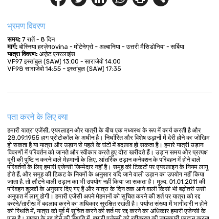
भ्रमण विवरण
समय:
 7 रातें - 8 दिन
मार्ग:
 बोस्निया हरज़ेगovina - मोंटेनेग्रो - अल्बानिया - उत्तरी मैसिडोनिया - सर्बिया
यात्रा विवरण:
 अजे़ट एयरलाइंस
VF97 इस्तांबुल (SAW) 13:00 - साराजेवो 14:00
VF98 साराजेवो 14:55 - इस्तांबुल (SAW) 17:35
पता करने के लिए क्या
हमारी यात्रा एजेंसी, एयरलाइन और यात्री के बीच एक मध्यस्थ के रूप में कार्य करती है और
28.09.1955 हाग प्रोटोकॉल के अधीन है। निर्धारित और विशेष उड़ानों में देरी होने का जोखिम
हो सकता है या यात्रा और उड़ान से पहले के घंटों में बदलाव हो सकता है। हमारे यात्री उड़ान
विवरणों में परिवर्तन को जानते और स्वीकार करते हुए दौरा खरीदते हैं। उड़ान समय और प्रत्यक्ष
दूरी की पुष्टि न करने वाले मेहमानों के लिए, आंतरिक उड़ान कनेक्शन के परिवहन में होने वाले
परिवर्तनों के लिए हमारी एजेन्सी जिम्मेदार नहीं है। समूह की टिकटों पर एयरलाइन के नियम लागू
होते हैं, और समूह की टिकट के नियमों के अनुसार यदि जाने वाली उड़ान का उपयोग नहीं किया
जाता है, तो लौटने वाली उड़ान का भी उपयोग नहीं किया जा सकता है। मूल्य, 01.01.2011 की
परिवहन शुल्कों के अनुसार दिए गए हैं और यात्रा के दिन तक आने वाली किसी भी बढ़ोतरी उसी
अनुपात में लागू होगी। हमारी एजेंसी अपने मेहमानों को सूचित करने की शर्त पर यात्रा को रद्द
करने/तारीख में बदलाव करने का अधिकार सुरक्षित रखती है। पर्याप्त संख्या में भागीदारी न होने
की स्थिति में, यात्रा को पूर्व में सूचित करने की शर्त पर रद्द करने का अधिकार हमारी एजेन्सी के
पास है। यात्रा के रद्द होने की स्थिति में, हमारी एजेन्सी को रद्दीकरण की जानकारी प्रदान करना