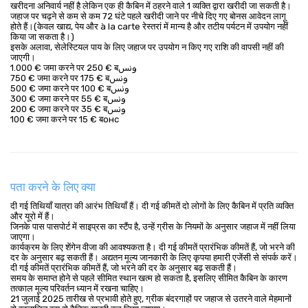
खरीदना अनिवार्य नहीं है लेकिन एक ही कैबिन में ठहरने वाले 1 व्यक्ति द्वारा खरीदी जा सकती है।
जहाज पर चढ़ने से कम से कम 72 घंटे पहले खरीदी जाने पर नीचे दिए गए बोनस आवेदन लागू 
होते हैं।(केवल खाद्य, पेय और à la carte रेस्तरां में मान्य है और तटीय पर्यटन में उपयोग नहीं 
किया जा सकता है।)
इसके अलावा, सेलेस्टियल पाय के लिए जहाज पर उपयोग न किए गए राशि की वापसी नहीं की 
जाएगी।
1.000 € जमा करने पर 250 € बونس
750 € जमा करने पर 175 € बونس
500 € जमा करने पर 100 € बونس
300 € जमा करने पर 55 € बونس
200 € जमा करने पर 35 € बونس
100 € जमा करने पर 15 € बонс
पता करने के लिए क्या
दी गई तिथियाँ यात्रा की आरंभ तिथियाँ हैं। दी गई कीमतें दो लोगों के लिए कैबिन में प्रति व्यक्ति
और यूरो में हैं।
जिनके पास पासपोर्ट में साइप्रस का स्टैंप है, उन्हें ग्रीस के नियमों के अनुसार जहाज में नहीं लिया
जाएगा।
कार्यक्रम के लिए शेंगेन वीजा की आवश्यकता है। दी गई कीमतें प्रारंभिक कीमतें हैं, जो भरने की
दर के अनुसार बढ़ सकती हैं। अद्यतन मूल्य जानकारी के लिए कृपया हमारी एजेंसी से संपर्क करें।
दी गई कीमतें प्रारंभिक कीमतें हैं, जो भरने की दर के अनुसार बढ़ सकती हैं।
समय के समाप्त होने से पहले सीमित स्थान खत्म हो सकता है, इसलिए सीमित कैबिन के कारण
तत्काल मूल्य परिवर्तन ध्यान में रखना चाहिए।
21 जुलाई 2025 तारीख से प्रभावी होते हुए, ग्रीक बंदरगाहों पर जहाज से उतरने वाले मेहमानों