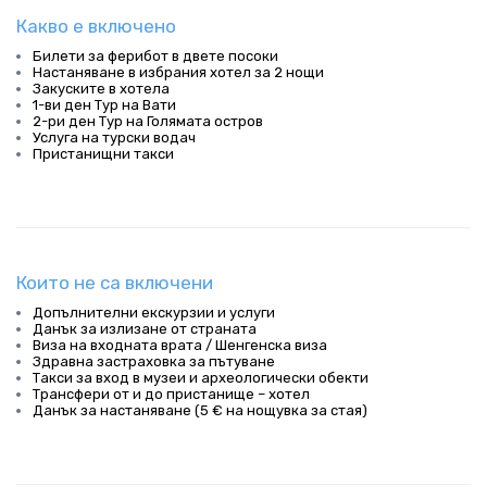
Какво е включено
Билети за ферибот в двете посоки
Настаняване в избрания хотел за 2 нощи
Закуските в хотела
1-ви ден Тур на Вати
2-ри ден Тур на Голямата остров
Услуга на турски водач
Пристанищни такси
Които не са включени
Допълнителни екскурзии и услуги
Данък за излизане от страната
Виза на входната врата / Шенгенска виза
Здравна застраховка за пътуване
Такси за вход в музеи и археологически обекти
Трансфери от и до пристанище – хотел
Данък за настаняване (5 € на нощувка за стая)