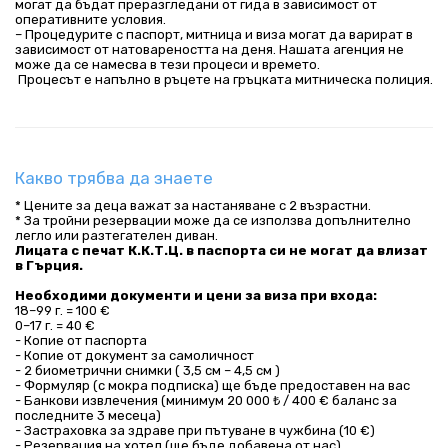
могат да бъдат преразгледани от гида в зависимост от 
оперативните условия.
– Процедурите с паспорт, митница и виза могат да варират в 
зависимост от натовареността на деня. Нашата агенция не 
може да се намесва в тези процеси и времето.
 Процесът е напълно в ръцете на гръцката митническа полиция.
Какво трябва да знаете
* Цените за деца важат за настаняване с 2 възрастни.
* За тройни резервации може да се използва допълнително
легло или разтегателен диван.
Лицата с печат К.К.Т.Ц. в паспорта си не могат да влизат
в Гърция.
Необходими документи и цени за виза при входа:
18–99 г. = 100 €
0–17 г. = 40 €
- Копие от паспорта
- Копие от документ за самоличност
- 2 биометрични снимки ( 3,5 см – 4,5 см )
- Формуляр (с мокра подписка) ще бъде предоставен на вас
- Банкови извлечения (минимум 20 000 ₺ / 400 € баланс за
последните 3 месеца)
- Застраховка за здраве при пътуване в чужбина (10 €)
- Резервация на хотел (ще бъде добавена от нас)