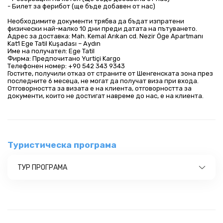
- Билет за ферибот (ще бъде добавен от нас)
Необходимите документи трябва да бъдат изпратени
физически най-малко 10 дни преди датата на пътуването.
Адрес за доставка: Mah. Kemal Arıkan cd. Nezir Öge Apartmanı
Kat1 Ege Tatil Kuşadası – Aydın
Име на получател: Ege Tatil
Фирма: Предпочитано Yurtiçi Kargo
Телефонен номер: +90 542 343 9343
Гостите, получили отказ от страните от Шенгенската зона през
последните 6 месеца, не могат да получат виза при входа.
Отговорността за визата е на клиента, отговорността за
документи, които не достигат навреме до нас, е на клиента.
Туристическа програма
ТУР ПРОГРАМА