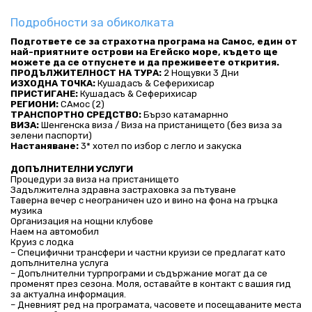
Подробности за обиколката
Подгответе се за страхотна програма на Самос, един от 
най-приятните острови на Егейско море, където ще 
можете да се отпуснете и да преживеете открития.
ПРОДЪЛЖИТЕЛНОСТ НА ТУРА:
 2 Нощувки 3 Дни
ИЗХОДНА ТОЧКА:
 Кушадасъ & Сеферихисар
ПРИСТИГАНЕ:
 Кушадасъ & Сеферихисар 
РЕГИОНИ:
 САмос (2)
ТРАНСПОРТНО СРЕДСТВО:
 Бързо катамарнно
ВИЗА:
 Шенгенска виза / Виза на пристанището (без виза за 
зелени паспорти)
Настаняване:
 3* хотел по избор с легло и закуска
ДОПЪЛНИТЕЛНИ УСЛУГИ
Процедури за виза на пристанището
Задължителна здравна застраховка за пътуване
Таверна вечер с неограничен uzo и вино на фона на гръцка 
музика
Организация на нощни клубове
Наем на автомобил
Круиз с лодка
– Специфични трансфери и частни круизи се предлагат като 
допълнителна услуга
– Допълнителни турпрограми и съдържание могат да се 
променят през сезона. Моля, оставайте в контакт с вашия гид 
за актуална информация.
– Дневният ред на програмата, часовете и посещаваните места 