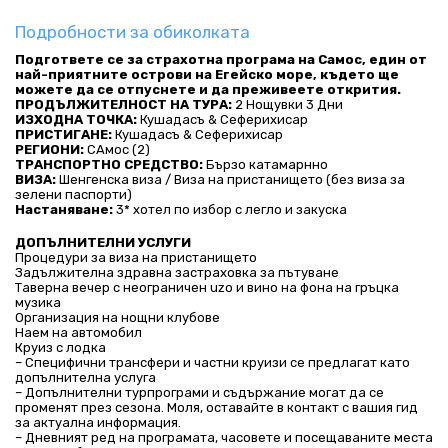
Подробности за обиколката
Подгответе се за страхотна програма на Самос, един от 
най-приятните острови на Егейско море, където ще 
можете да се отпуснете и да преживеете открития.
ПРОДЪЛЖИТЕЛНОСТ НА ТУРА:
 2 Нощувки 3 Дни
ИЗХОДНА ТОЧКА:
 Кушадасъ & Сеферихисар
ПРИСТИГАНЕ:
 Кушадасъ & Сеферихисар 
РЕГИОНИ:
 САмос (2)
ТРАНСПОРТНО СРЕДСТВО:
 Бързо катамарнно
ВИЗА:
 Шенгенска виза / Виза на пристанището (без виза за 
зелени паспорти)
Настаняване:
 3* хотел по избор с легло и закуска
ДОПЪЛНИТЕЛНИ УСЛУГИ
Процедури за виза на пристанището
Задължителна здравна застраховка за пътуване
Таверна вечер с неограничен uzo и вино на фона на гръцка 
музика
Организация на нощни клубове
Наем на автомобил
Круиз с лодка
– Специфични трансфери и частни круизи се предлагат като 
допълнителна услуга
– Допълнителни турпрограми и съдържание могат да се 
променят през сезона. Моля, оставайте в контакт с вашия гид 
за актуална информация.
– Дневният ред на програмата, часовете и посещаваните места 