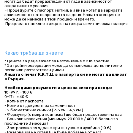
могат да бъдат преразгледани от гида в зависимост от 
оперативните условия.
– Процедурите с паспорт, митница и виза могат да варират в 
зависимост от натовареността на деня. Нашата агенция не 
може да се намесва в тези процеси и времето.
 Процесът е напълно в ръцете на гръцката митническа полиция.
Какво трябва да знаете
* Цените за деца важат за настаняване с 2 възрастни.
* За тройни резервации може да се използва допълнително
легло или разтегателен диван.
Лицата с печат К.К.Т.Ц. в паспорта си не могат да влизат
в Гърция.
Необходими документи и цени за виза при входа:
18–99 г. = 100 €
0–17 г. = 40 €
- Копие от паспорта
- Копие от документ за самоличност
- 2 биометрични снимки ( 3,5 см – 4,5 см )
- Формуляр (с мокра подписка) ще бъде предоставен на вас
- Банкови извлечения (минимум 20 000 ₺ / 400 € баланс за
последните 3 месеца)
- Застраховка за здраве при пътуване в чужбина (10 €)
- Резервация на хотел (ще бъде добавена от нас)