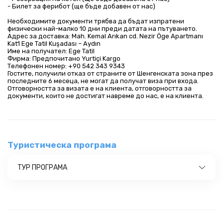
- Билет за ферибот (ще бъде добавен от нас)
Необходимите документи трябва да бъдат изпратени
физически най-малко 10 дни преди датата на пътуването.
Адрес за доставка: Mah. Kemal Arıkan cd. Nezir Öge Apartmanı
Kat1 Ege Tatil Kuşadası – Aydın
Име на получател: Ege Tatil
Фирма: Предпочитано Yurtiçi Kargo
Телефонен номер: +90 542 343 9343
Гостите, получили отказ от страните от Шенгенската зона през
последните 6 месеца, не могат да получат виза при входа.
Отговорността за визата е на клиента, отговорността за
документи, които не достигат навреме до нас, е на клиента.
Туристическа програма
ТУР ПРОГРАМА