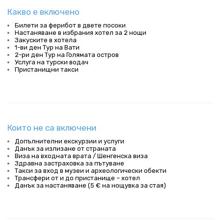
Какво е включено
Билети за ферибот в двете посоки
Настаняване в избрания хотел за 2 нощи
Закуските в хотела
1-ви ден Тур на Вати
2-ри ден Тур на Голямата остров
Услуга на турски водач
Пристанищни такси
Които не са включени
Допълнителни екскурзии и услуги
Данък за излизане от страната
Виза на входната врата / Шенгенска виза
Здравна застраховка за пътуване
Такси за вход в музеи и археологически обекти
Трансфери от и до пристанище – хотел
Данък за настаняване (5 € на нощувка за стая)