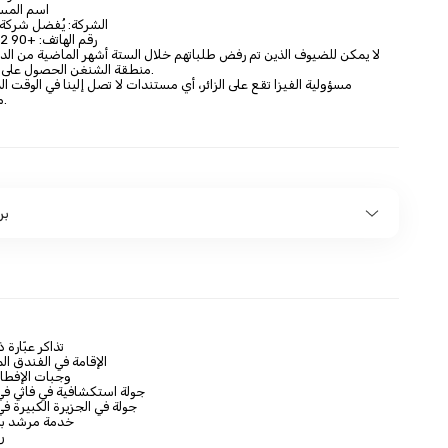
اسم المست
الشركة: يُفضل شركة 
رقم الهاتف: +90 542 343 9343
لا يمكن للضيوف الذين تم رفض طلباتهم خلال الستة أشهر الماضية من الد
منطقة الشنغن الحصول على تأشيرة الدخول.
مسؤولية الفيزا تقع على الزائر، أي مستندات لا تصل إلينا في الوقت 
مسؤوليتها الزائر.
بر
تذاكر عبّارة 
الإقامة في الفندق الم
وجبات الإفطار
جولة استكشافية في فاثي في 
جولة في الجزيرة الكبيرة في 
خدمة مرشد بالل
ر