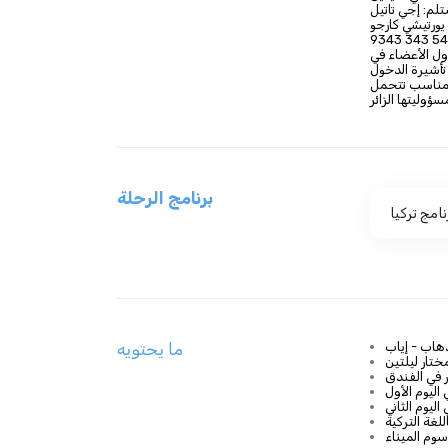
لم: إجي تاتيل
يورتيشي كارجو
ول الأعضاء في
المناسب تتحمل
برنامج الرحلة
نامج تركيا
ذهاب - إياب
ما يحتويه
ختار ليلتين
 في الفندق
اليوم الأول
اليوم الثاني
غة التركية
سوم الميناء