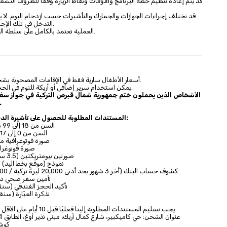
التدخل في تلك الإجراءات والعملية.
العملية تعتمد بالكامل على سلطة الجمارك اليونانية.
* أسعار الأطفال سارية فقط في الإقامات المصحوبة بشخصين بالغين.
* يمكن استخدام سرير إضافي أو أريكة للنوم في الحجوزات الثلاثية.
الأشخاص الذين يحملون ختم جمهورية شمال قبرص التركية في جواز سفر
دخول اليونا
المستندات المطلوبة للحصول على تأشيرة الدخول والرسوم:
السن من 18 إلى 99 سنة = 100 يورو
السن من 0 إلى 17 سنة = 40 يورو
- صورة فوتوغرافية م
- صورة فوتوغرا
- صورتين بيومتريكتين (3.5 سم - 4.5 سم)
- نموذج (موقع بخط اليد)
- كشوف حساب البنك (أخر 3 شهور بحد أدنى 20,000 ليرة تركية / 400 يورو رصيد)
- تأمين سفر صحي دولي (10
- تأكيد الحجز الفندقي (سنق
- تذكرة العبّارة (سنق
يجب تسليم المستندات المطلوبة إلينا فعليًا قبل 10 أيام على الأقل من تاريخ الجولة.
عنوان الشحن: حي كاميكبير، شارع كمال أريك، مبنى نذير أوغ، الطابق ال
كوشا