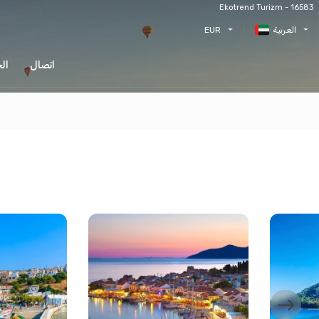
Ekotrend Turizm - 16583
العربية
EUR
اتصال
ال