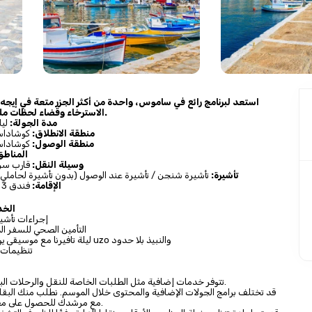
الاسترخاء وقضاء لحظات مليئة بالاكتشاف.
مدة الجولة:
 ليل
منطقة الانطلاق:
 كوشاداس
 كوشاداسي و سيفريهير 
منطقة الوصول:
المناطق
وسيلة النقل:
 قارب سري
تأشيرة:
 تأشيرة شنجن / تأشيرة عند الوصول (بدون تأشيرة لحاملي ا
الإقامة:
 فندق 3 نجوم مع إفطار
الخد
إجراءات تأشي
التأمين الصحي للسفر ال
ليلة تافيرنا مع موسيقى يونانية مع تقديم uzo والنبيذ بلا حدود
تنظيمات ا
– تتوفر خدمات إضافية مثل الطلبات الخاصة للنقل والرحلات البحرية الخاصة.
مع مرشدك للحصول على معلومات محدثة.