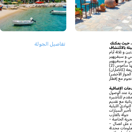
استعد لبرنامج رائع في ساموس، واحدة من أكثر الجزر متعة في إيجه، حيث يمكنك 
تفاصيل الجولة
تين و ثلاثة أيام
ي و سيفريهير
:
 ساموس (2)
عة (كاتاماران)
لجواز الأخضر)
مات الإضافية
رة عند الوصول
مقدم للتأشيرة
لنوادي الليلية
تأجير السيارات
جولة بالقارب
– قد تختلف برامج الجولات الإضافية والمحتوى خلال الموسم. نطلب منك البقاء على اتصال 