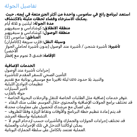
تفاصيل الجولة
استعد لبرنامج رائع في ساموس، واحدة من أكثر الجزر متعة في إيجه، حيث 
يمكنك الاسترخاء وقضاء لحظات مليئة بالاكتشاف.
مدة الجولة:
 ليلتين و ثلاثة أيام
منطقة الانطلاق:
 كوشاداسي و سيفريهير
 كوشاداسي و سيفريهير 
منطقة الوصول:
المناطق:
 ساموس (2)
وسيلة النقل:
 قارب سريعة (كاتاماران)
تأشيرة:
 تأشيرة شنجن / تأشيرة عند الوصول (بدون تأشيرة لحاملي الجواز 
الأخضر)
الإقامة:
 فندق 3 نجوم مع إفطار
الخدمات الإضافية
إجراءات تأشيرة عند الوصول
التأمين الصحي للسفر المقدم للتأشيرة
ليلة تافيرنا مع موسيقى يونانية مع تقديم uzo والنبيذ بلا حدود
تنظيمات النوادي الليلية
تأجير السيارات
جولة بالقارب
– تتوفر خدمات إضافية مثل الطلبات الخاصة للنقل والرحلات البحرية الخاصة.
– قد تختلف برامج الجولات الإضافية والمحتوى خلال الموسم. نطلب منك البقاء 
على اتصال مع مرشدك للحصول على معلومات محدثة.
– قد يتم إعادة تنظيم خطة البرنامج والأوقات ونقاط الزيارة وفقًا للظروف 
التشغيلية بواسطة المرشد.
– قد تختلف إجراءات الجوازات والجمارك والتأشيرات حسب ازدحام اليوم. لا 
يمكن لوكالتنا التدخل في تلك الإجراءات والعملية.
العملية تعتمد بالكامل على سلطة الجمارك اليونانية.