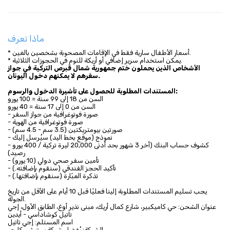
ماذا تعرف
* أسعار الأطفال سارية فقط في الإقامات المصحوبة بشخصين بالغين.
* يمكن استخدام سرير إضافي أو أريكة للنوم في الحجوزات الثلاثية.
الأشخاص الذين يحملون ختم جمهورية شمال قبرص التركية في جواز
سفرهم لا يمكنهم دخول اليونان.
المستندات المطلوبة للحصول على تأشيرة الدخول والرسوم:
السن من 18 إلى 99 سنة = 100 يورو
السن من 0 إلى 17 سنة = 40 يورو
- صورة فوتوغرافية من جواز السفر
- صورة فوتوغرافية من الهوية
- صورتين بيومتريكتين (3.5 سم - 4.5 سم)
- نموذج (موقع بخط اليد) سيُرسل إليك
- كشوف حساب البنك (أخر 3 شهور بحد أدنى 20,000 ليرة تركية / 400 يورو
رصيد)
- تأمين سفر صحي دولي (10 يورو)
- تأكيد الحجز الفندقي (سنقوم بإضافته.)
- تذكرة العبّارة (سنقوم بإضافتها.)
يجب تسليم المستندات المطلوبة إلينا فعليًا قبل 10 أيام على الأقل من تاريخ
الجولة.
عنوان الشحن: حي كاميكبير، شارع كمال أريك، مبنى نذير أوغ، الطابق الأول، إجي
تاتيل كوشاداسي - أيدين
اسم المستلم: إجي تاتيل
الشركة: يُفضل شركة يورتيشي كارجو