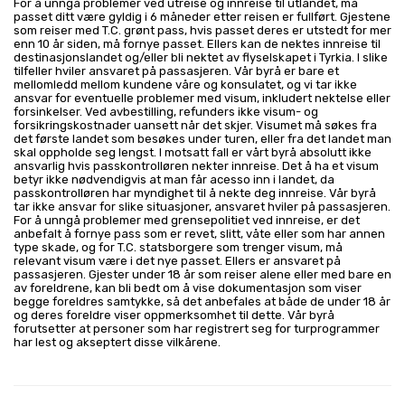
For å unngå problemer ved utreise og innreise til utlandet, må
passet ditt være gyldig i 6 måneder etter reisen er fullført. Gjestene
som reiser med T.C. grønt pass, hvis passet deres er utstedt for mer
enn 10 år siden, må fornye passet. Ellers kan de nektes innreise til
destinasjonslandet og/eller bli nektet av flyselskapet i Tyrkia. I slike
tilfeller hviler ansvaret på passasjeren. Vår byrå er bare et
mellomledd mellom kundene våre og konsulatet, og vi tar ikke
ansvar for eventuelle problemer med visum, inkludert nektelse eller
forsinkelser. Ved avbestilling, refunders ikke visum- og
forsikringskostnader uansett når det skjer. Visumet må søkes fra
det første landet som besøkes under turen, eller fra det landet man
skal oppholde seg lengst. I motsatt fall er vårt byrå absolutt ikke
ansvarlig hvis passkontrolløren nekter innreise. Det å ha et visum
betyr ikke nødvendigvis at man får acesso inn i landet, da
passkontrolløren har myndighet til å nekte deg innreise. Vår byrå
tar ikke ansvar for slike situasjoner, ansvaret hviler på passasjeren.
For å unngå problemer med grensepolitiet ved innreise, er det
anbefalt å fornye pass som er revet, slitt, våte eller som har annen
type skade, og for T.C. statsborgere som trenger visum, må
relevant visum være i det nye passet. Ellers er ansvaret på
passasjeren. Gjester under 18 år som reiser alene eller med bare en
av foreldrene, kan bli bedt om å vise dokumentasjon som viser
begge foreldres samtykke, så det anbefales at både de under 18 år
og deres foreldre viser oppmerksomhet til dette. Vår byrå
forutsetter at personer som har registrert seg for turprogrammer
har lest og akseptert disse vilkårene.