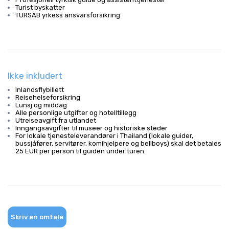
Turist byskatter
TURSAB yrkess ansvarsforsikring
Ikke inkludert
Inlandsflybillett
Reisehelseforsikring
Lunsj og middag
Alle personlige utgifter og hotelltillegg
Utreiseavgift fra utlandet
Inngangsavgifter til museer og historiske steder
For lokale tjenesteleverandører i Thailand (lokale guider,
bussjåfører, servitører, komihjelpere og bellboys) skal det betales
25 EUR per person til guiden under turen.
Skriv en omtale