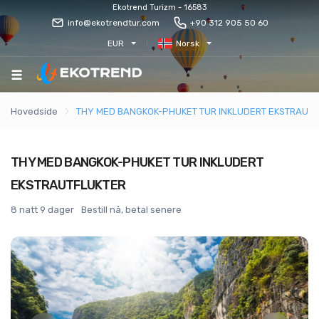
Ekotrend Turizm - 16583
info@ekotrendtur.com
+90 312 905 50 60
EUR
Norsk
Hovedside
THY MED BANGKOK-PHUKET TUR INKLUDERT EKSTRAUT
THY MED BANGKOK-PHUKET TUR INKLUDERT
EKSTRAUTFLUKTER
8 natt 9 dager
Bestill nå, betal senere