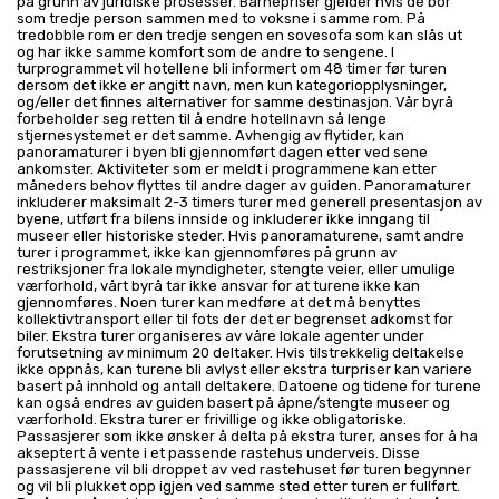
på grunn av juridiske prosesser. Barnepriser gjelder hvis de bor
som tredje person sammen med to voksne i samme rom. På
tredobble rom er den tredje sengen en sovesofa som kan slås ut
og har ikke samme komfort som de andre to sengene. I
turprogrammet vil hotellene bli informert om 48 timer før turen
dersom det ikke er angitt navn, men kun kategoriopplysninger,
og/eller det finnes alternativer for samme destinasjon. Vår byrå
forbeholder seg retten til å endre hotellnavn så lenge
stjernesystemet er det samme. Avhengig av flytider, kan
panoramaturer i byen bli gjennomført dagen etter ved sene
ankomster. Aktiviteter som er meldt i programmene kan etter
måneders behov flyttes til andre dager av guiden. Panoramaturer
inkluderer maksimalt 2-3 timers turer med generell presentasjon av
byene, utført fra bilens innside og inkluderer ikke inngang til
museer eller historiske steder. Hvis panoramaturene, samt andre
turer i programmet, ikke kan gjennomføres på grunn av
restriksjoner fra lokale myndigheter, stengte veier, eller umulige
værforhold, vårt byrå tar ikke ansvar for at turene ikke kan
gjennomføres. Noen turer kan medføre at det må benyttes
kollektivtransport eller til fots der det er begrenset adkomst for
biler. Ekstra turer organiseres av våre lokale agenter under
forutsetning av minimum 20 deltaker. Hvis tilstrekkelig deltakelse
ikke oppnås, kan turene bli avlyst eller ekstra turpriser kan variere
basert på innhold og antall deltakere. Datoene og tidene for turene
kan også endres av guiden basert på åpne/stengte museer og
værforhold. Ekstra turer er frivillige og ikke obligatoriske.
Passasjerer som ikke ønsker å delta på ekstra turer, anses for å ha
akseptert å vente i et passende rastehus underveis. Disse
passasjerene vil bli droppet av ved rastehuset før turen begynner
og vil bli plukket opp igjen ved samme sted etter turen er fullført.