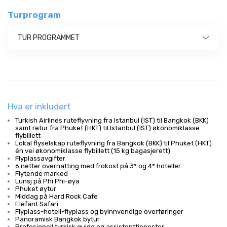
Turprogram
TUR PROGRAMMET
Hva er inkludert
Turkish Airlines ruteflyvning fra Istanbul (IST) til Bangkok (BKK)
samt retur fra Phuket (HKT) til Istanbul (IST) økonomiklasse
flybillett
Lokal flyselskap ruteflyvning fra Bangkok (BKK) til Phuket (HKT)
én vei økonomiklasse flybillett (15 kg bagasjerett)
Flyplassavgifter
6 netter overnatting med frokost på 3* og 4* hoteller
Flytende marked
Lunsj på Phi Phi-øya
Phuket øytur
Middag på Hard Rock Cafe
Elefant Safari
Flyplass-hotell-flyplass og byinnvendige overføringer
Panoramisk Bangkok bytur
Profesjonell tyrkisk guide og assistenttjenester