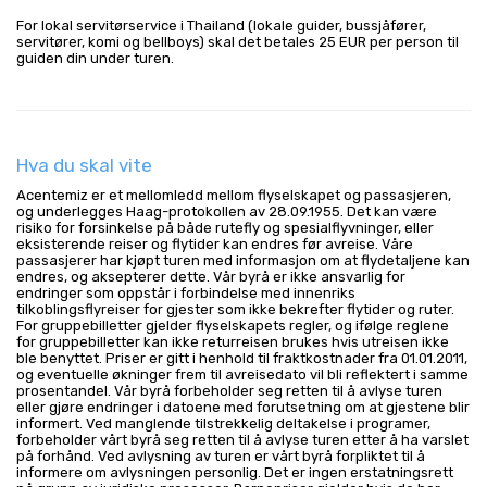
For lokal servitørservice i Thailand (lokale guider, bussjåfører, 
servitører, komi og bellboys) skal det betales 25 EUR per person til 
guiden din under turen.
Hva du skal vite
Acentemiz er et mellomledd mellom flyselskapet og passasjeren,
og underlegges Haag-protokollen av 28.09.1955. Det kan være
risiko for forsinkelse på både rutefly og spesialflyvninger, eller
eksisterende reiser og flytider kan endres før avreise. Våre
passasjerer har kjøpt turen med informasjon om at flydetaljene kan
endres, og aksepterer dette. Vår byrå er ikke ansvarlig for
endringer som oppstår i forbindelse med innenriks
tilkoblingsflyreiser for gjester som ikke bekrefter flytider og ruter.
For gruppebilletter gjelder flyselskapets regler, og ifølge reglene
for gruppebilletter kan ikke returreisen brukes hvis utreisen ikke
ble benyttet. Priser er gitt i henhold til fraktkostnader fra 01.01.2011,
og eventuelle økninger frem til avreisedato vil bli reflektert i samme
prosentandel. Vår byrå forbeholder seg retten til å avlyse turen
eller gjøre endringer i datoene med forutsetning om at gjestene blir
informert. Ved manglende tilstrekkelig deltakelse i programer,
forbeholder vårt byrå seg retten til å avlyse turen etter å ha varslet
på forhånd. Ved avlysning av turen er vårt byrå forpliktet til å
informere om avlysningen personlig. Det er ingen erstatningsrett